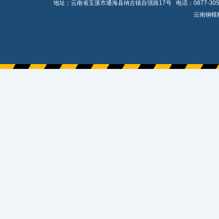
地址：云南省玉溪市通海县纳古镇自强路17号 电话：0877-3058539
云南钢模